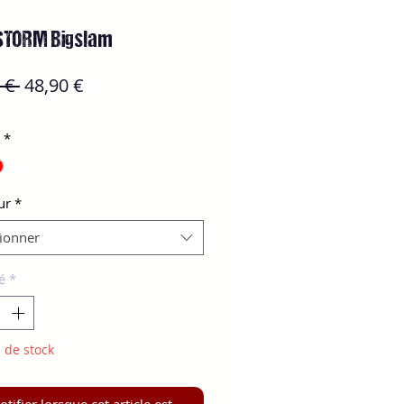
STORM Bigslam
Prix
Prix
 € 
48,90 €
original
promotionnel
*
ur
*
tionner
é
*
 de stock