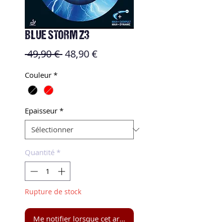
BLUE STORM Z3
Prix
Prix
 49,90 € 
48,90 €
original
promotionnel
Couleur
*
Epaisseur
*
Quantité
*
Rupture de stock
Me notifier lorsque cet article est disponible