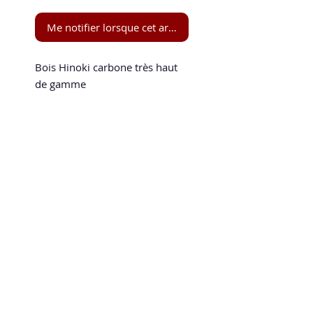
Me notifier lorsque cet article est disponible
Bois Hinoki carbone très haut 
de gamme

Ariex fabricant Taïwanais, 
spécialiste de l’hinoki 

Bois ALC Carbone avec plis 
central et externes Hinoki

Concave 

Speed and Spin
90 gr
La boutique en ligne 100 % tennis de table
speedandspin@yahoo.com
Politique de confidentialité