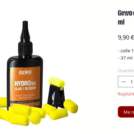
Gewo c
ml
9,90 
- colle
- 37 ml
Quantit
Rupture
Me no