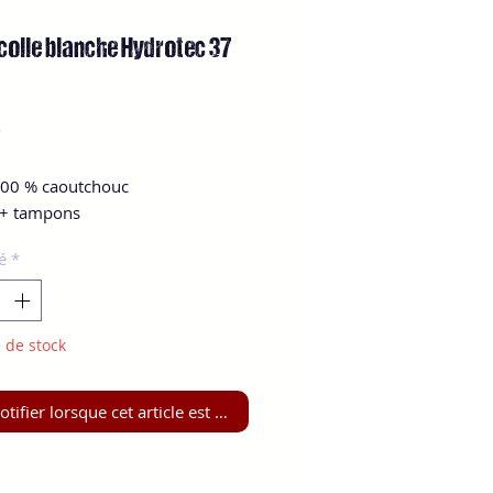
olle blanche Hydrotec 37
Prix
€
 100 % caoutchouc
 + tampons
é
*
 de stock
tifier lorsque cet article est disponible