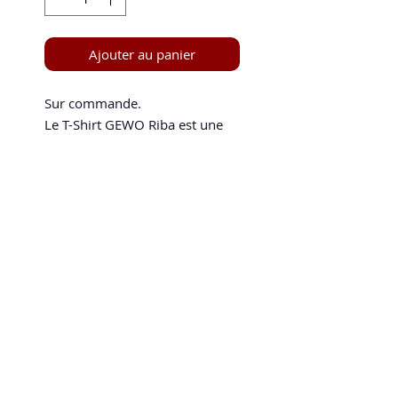
Ajouter au panier
Sur commande.
Le T-Shirt GEWO Riba est une
chemise élégante et simple
avec des manches
camouflage. En raison de son
confort agréable et léger, cette
chemise est le partenaire idéal
Speed and Spin
pour l'entraînement
La boutique en ligne 100 % tennis de table
speedandspin@yahoo.com