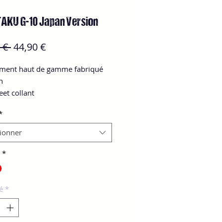
AKU G-10 Japan Version
Prix
Prix
 € 
44,90 €
original
promotionnel
ement haut de gamme fabriqué 


eet collant

sses : rouge alvéolée 
*
ue, orange 39 degrés chinois à 
 (50 degrés européens)

tionner
oup de spin
*
é
*