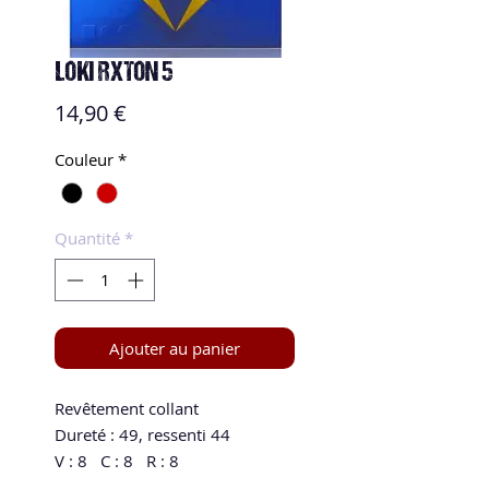
LOKI RXTON 5
Prix
14,90 €
Couleur
*
Quantité
*
Ajouter au panier
Revêtement collant

Dureté : 49, ressenti 44

V : 8   C : 8   R : 8