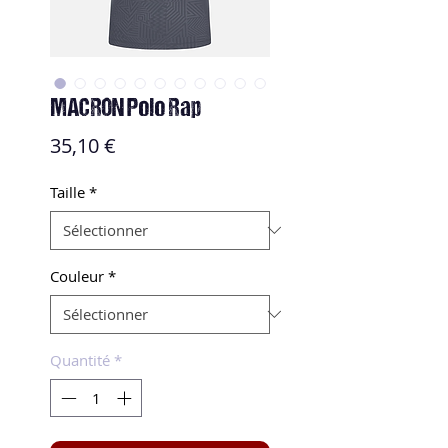
MACRON Polo Rap
Prix
35,10 €
Taille
*
Couleur
*
Quantité
*