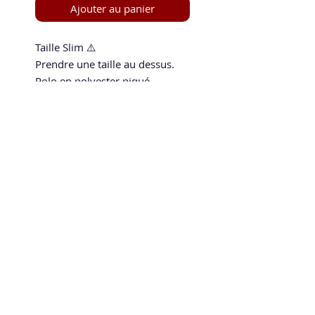
Ajouter au panier
Taille Slim ⚠️
Prendre une taille au dessus.
Polo en polyester piqué
Hidrotex à 2 boutons avec col
en tricot. Enrichi d'une texture
en relief à l'avant. Les poignets
sont en tricot et le dos en
Speed and Spin
micromesh garantit confort et
La boutique en ligne 100 % tennis de table
respirabilité.
speedandspin@yahoo.com
Politique de confidentialité
Mentions légales
CGV