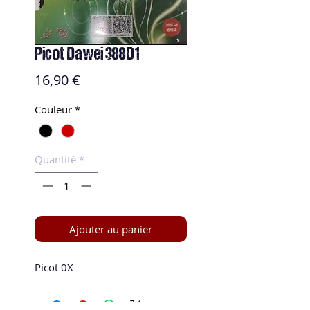
Picot Dawei 388D1
Prix
16,90 €
Couleur
*
Quantité
*
Ajouter au panier
Picot 0X