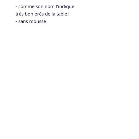
- comme son nom l’indique :
très bon près de la table !
- sans mousse
- homologué ITTF
Speed and Spin
La boutique en ligne 100 % tennis de table
speedandspin@yahoo.com
Politique de confidentialité
Mentions légales
CGV