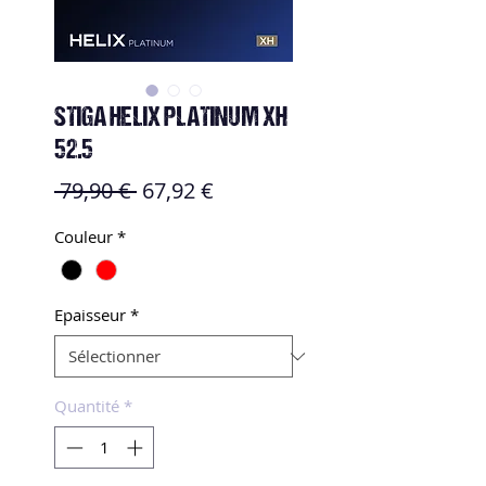
STIGA HELIX PLATINUM XH
52.5
Prix
Prix
 79,90 € 
67,92 €
original
promotionnel
Couleur
*
Epaisseur
*
Quantité
*