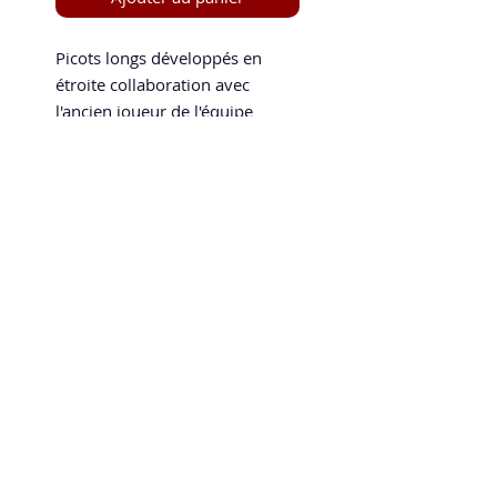
Picots longs développés en
étroite collaboration avec
l'ancien joueur de l'équipe
nationale japonaise Masato
Shino. La structure de picot du
Vertical 55 est placée à un angle
vertical, offrant un contrôle et
Speed and Spin
une stabilité supplémentaires
La boutique en ligne 100 % tennis de table
dans vos coups défensifs. Ces
speedandspin@yahoo.com
revêtements sont fabriqués au
Japon et développés
spécifiquement pour
augmenter la rotation de vos
blocs pour le jeu défensif
moderne.
Politique de confidentialité
Mentions légales
CGV