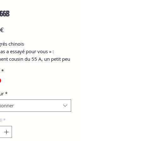
 66B
Prix
 €
grés chinois
las a essayé pour vous » :
ent cousin du 55 A, un petit peu
ide, avec un collant et des stries
*
rononcés, convient également
en aux frappeurs, sans pour
égliger la qualité du top spin.
ur
*
nne accroche également.
tionner
é
*