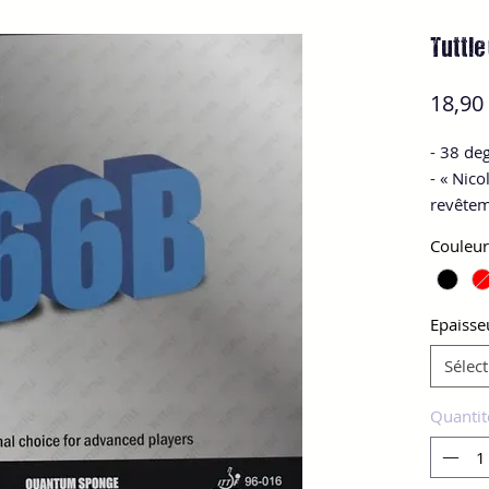
Tuttle
18,90
- 38 de
- « Nico
revêtem
plus rap
Couleur
moins p
très bi
autant n
Epaisse
Très bo
Sélec
Quantit