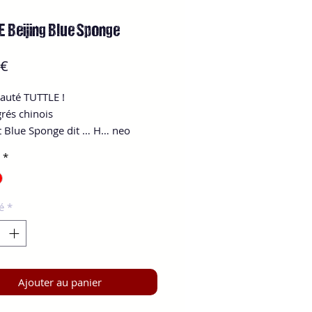
 Beijing Blue Sponge
Prix
 €
auté TUTTLE !

rés chinois

it Blue Sponge dit … H… neo
*
é
*
Ajouter au panier