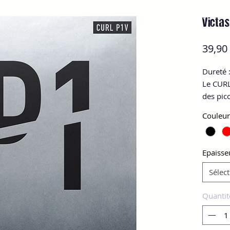
Victas
39,90
Dureté 
Le CURL
des pico
nombreu
Couleur
mondial
caoutch
minces,
Epaisse
des pic
permett
Sélec
coupées
l'inver
Quantit
caracté
c’est la