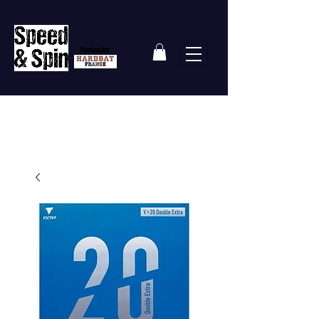
Partenaire